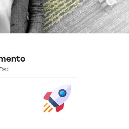
amento
 Food.