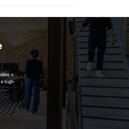
e
sobre o
 e high-