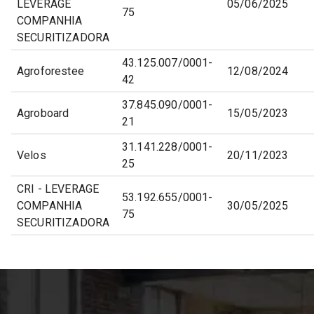
LEVERAGE
05/06/2025
75
COMPANHIA
SECURITIZADORA
43.125.007/0001-
Agroforestee
12/08/2024
42
37.845.090/0001-
Agroboard
15/05/2023
21
31.141.228/0001-
Velos
20/11/2023
25
CRI - LEVERAGE
53.192.655/0001-
COMPANHIA
30/05/2025
75
SECURITIZADORA